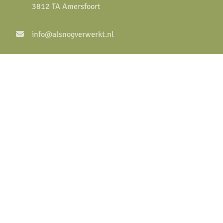
3812 TA Amersfoort
info@alsnogverwerkt.nl
0622780145